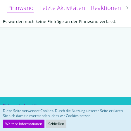
Pinnwand
Letzte Aktivitäten
Reaktionen
Ü
Es wurden noch keine Einträge an der Pinnwand verfasst.
Datenschutzerklärung
Impressum
Diese Seite verwendet Cookies. Durch die Nutzung unserer Seite erklären
Sie sich damit einverstanden, dass wir Cookies setzen.
Community-Software:
WoltLab Suite™ 5.3.26
Weitere Informationen
Schließen