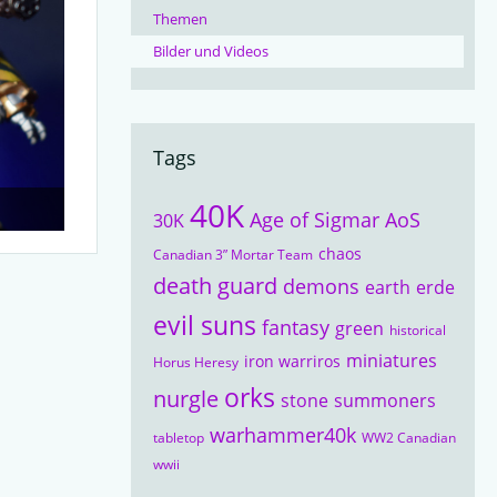
Themen
Bilder und Videos
Tags
40K
Age of Sigmar
AoS
30K
chaos
Canadian 3” Mortar Team
death guard
demons
earth
erde
evil suns
fantasy
green
historical
miniatures
iron warriros
Horus Heresy
orks
nurgle
stone
summoners
warhammer40k
tabletop
WW2 Canadian
wwii