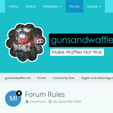
Home
Artikel
Mitglieder
Forum
Galerie
gunsandwaffles.net
Forum
Community Ecke
Regeln und Ankündigu
Forum Rules
minamoto
28. Dezember 2020