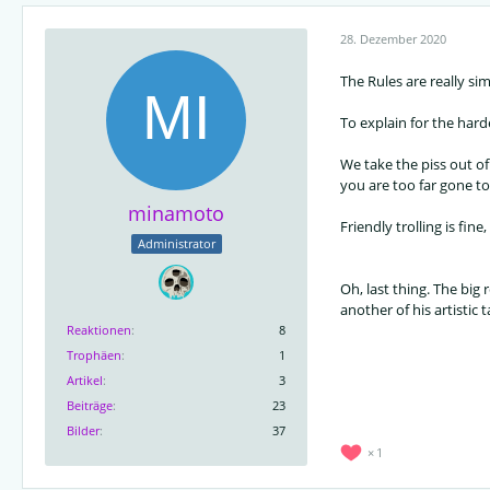
28. Dezember 2020
The Rules are really si
To explain for the har
We take the piss out of 
you are too far gone to
minamoto
Friendly trolling is fine,
Administrator
Oh, last thing. The big
another of his artistic 
Reaktionen
8
Trophäen
1
Artikel
3
Beiträge
23
Bilder
37
1