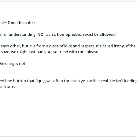
mple:
Don’t be a dick!
der of understanding,
NO racist, homophobic, sexist bs allowed
!
each other, but it is from a place of love and respect. It's called
irony.
If th
 save, we might just ban you, so tread with care please.
 Griefing is not.
 red ban button that Squig will often threaten you with is real. He isn’t kiddi
tantrums.