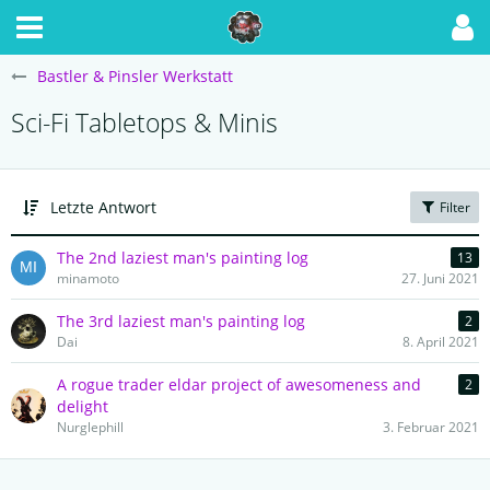
Bastler & Pinsler Werkstatt
Sci-Fi Tabletops & Minis
Letzte Antwort
Filter
The 2nd laziest man's painting log
13
minamoto
27. Juni 2021
The 3rd laziest man's painting log
2
Dai
8. April 2021
A rogue trader eldar project of awesomeness and
2
delight
Nurglephill
3. Februar 2021