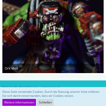
Ork Mek
5. Januar 2021
Datenschutzerklärung
Impressum
Diese Seite verwendet Cookies. Durch die Nutzung unserer Seite erklären
Sie sich damit einverstanden, dass wir Cookies setzen.
Community-Software:
WoltLab Suite™ 5.3.26
Weitere Informationen
Schließen